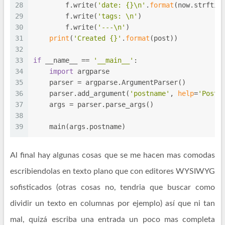
28
        f.write(
'date: {}\n'
.
format
(now.strftim
29
        f.write(
'tags: \n'
)
30
        f.write(
'---\n'
)
31
print
(
'Created {}'
.
format
(post))
32
33
if
 __name__ == 
'__main__'
:
34
import
 argparse
35
    parser = argparse.ArgumentParser()
36
    parser.add_argument(
'postname'
, 
help
=
'Post 
37
    args = parser.parse_args()
38
39
    main(args.postname)
Al final hay algunas cosas que se me hacen mas comodas
escribiendolas en texto plano que con editores WYSIWYG
sofisticados (otras cosas no, tendria que buscar como
dividir un texto en columnas por ejemplo) así que ni tan
mal, quizá escriba una entrada un poco mas completa