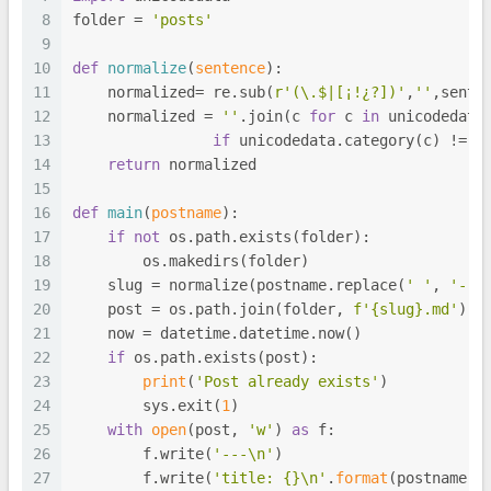
8
folder = 
'posts'
9
10
def
normalize
(
sentence
):
11
    normalized= re.sub(
r'(\.$|[¡!¿?])'
,
''
,sente
12
    normalized = 
''
.join(c 
for
 c 
in
 unicodedata
13
if
 unicodedata.category(c) != 
'
14
return
 normalized
15
16
def
main
(
postname
):
17
if
not
 os.path.exists(folder):
18
        os.makedirs(folder)
19
    slug = normalize(postname.replace(
' '
, 
'-'
)
20
    post = os.path.join(folder, 
f'
{slug}
.md'
)
21
    now = datetime.datetime.now()
22
if
 os.path.exists(post):
23
print
(
'Post already exists'
)
24
        sys.exit(
1
)
25
with
open
(post, 
'w'
) 
as
 f:
26
        f.write(
'---\n'
)
27
        f.write(
'title: {}\n'
.
format
(postname))